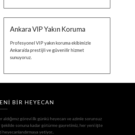
Ankara VIP Yakın Koruma
Profesyonel VIP yakın koruma ekibimizle
Ankara’da prestijli ve güvenilir hizmet
sunuyoruz.
ENI BIR HEYECAN
r aldığımız görevi ilk günkü heyecan ve azimle sorunsuz
r şekilde sonuna kadar götürme gayretimiz, her yeni işte
zi heyecanlandırmaya yetiyor..