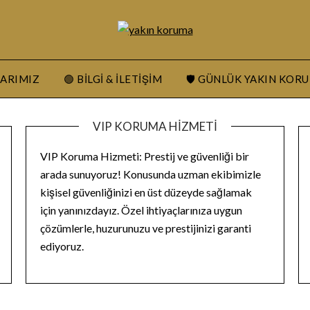
LARIMIZ
🟢 BILGI & İLETIŞIM
🛡️ GÜNLÜK YAKIN KOR
VIP KORUMA HIZMETI
VIP Koruma Hizmeti: Prestij ve güvenliği bir
arada sunuyoruz! Konusunda uzman ekibimizle
kişisel güvenliğinizi en üst düzeyde sağlamak
için yanınızdayız. Özel ihtiyaçlarınıza uygun
çözümlerle, huzurunuzu ve prestijinizi garanti
ediyoruz.