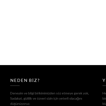
NEDEN BIZ?
Y
Deneyim ve bilgi birikimimizden söz etmeye gerek yok,
He
Sadakat, gizlilik ve özveri sizin için yeterli olacağını
bi
düşünüyoruz.
bi