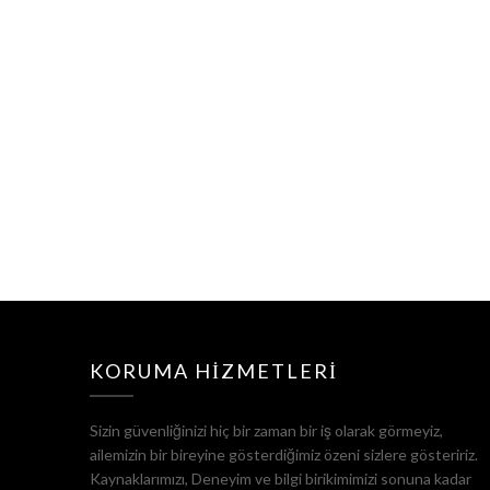
KORUMA HIZMETLERI
Sizin güvenliğinizi hiç bir zaman bir iş olarak görmeyiz,
ailemizin bir bireyine gösterdiğimiz özeni sizlere gösteririz.
Kaynaklarımızı, Deneyim ve bilgi birikimimizi sonuna kadar