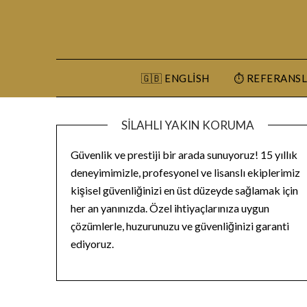
Skip
to
content
🇬🇧 ENGLISH
⏱️ REFERANS
SILAHLI YAKIN KORUMA
Güvenlik ve prestiji bir arada sunuyoruz! 15 yıllık
deneyimimizle, profesyonel ve lisanslı ekiplerimiz
kişisel güvenliğinizi en üst düzeyde sağlamak için
her an yanınızda. Özel ihtiyaçlarınıza uygun
çözümlerle, huzurunuzu ve güvenliğinizi garanti
ediyoruz.