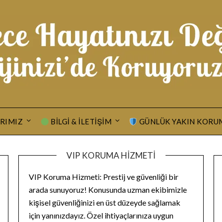
RIMIZ
BILGI & İLETIŞIM
GÜNLÜK YAKIN KORU
VIP KORUMA HIZMETI
VIP Koruma Hizmeti: Prestij ve güvenliği bir
arada sunuyoruz! Konusunda uzman ekibimizle
kişisel güvenliğinizi en üst düzeyde sağlamak
için yanınızdayız. Özel ihtiyaçlarınıza uygun