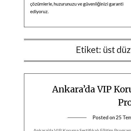
çözümlerle, huzurunuzu ve güvenliğinizi garanti
ediyoruz.
Etiket:
üst dü
Ankara’da VIP Kor
Pr
Posted on
25 Te
Ankara’da VIP Koruma Sertifikalı Eğitim Program