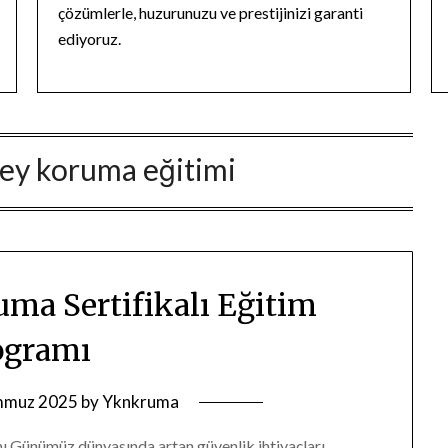
çözümlerle, huzurunuzu ve prestijinizi garanti
ediyoruz.
zey koruma eğitimi
uma Sertifikalı Eğitim
ogramı
mmuz 2025
by
Yknkruma
ı Günümüz dünyasında artan güvenlik ihtiyaçları,