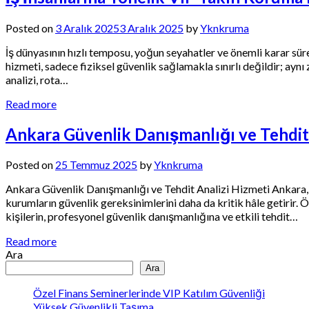
Posted on
3 Aralık 2025
3 Aralık 2025
by
Yknkruma
İş dünyasının hızlı temposu, yoğun seyahatler ve önemli karar süre
hizmeti, sadece fiziksel güvenlik sağlamakla sınırlı değildir; ayn
analizi, rota…
Read more
Ankara Güvenlik Danışmanlığı ve Tehdit
Posted on
25 Temmuz 2025
by
Yknkruma
Ankara Güvenlik Danışmanlığı ve Tehdit Analizi Hizmeti Ankara, Tü
kurumların güvenlik gereksinimlerini daha da kritik hâle getirir. Ö
kişilerin, profesyonel güvenlik danışmanlığına ve etkili tehdit…
Read more
Ara
Ara
Özel Finans Seminerlerinde VIP Katılım Güvenliği
Yüksek Güvenlikli Taşıma