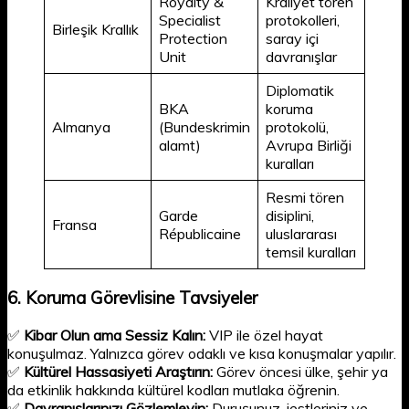
Royalty &
Kraliyet tören
Specialist
protokolleri,
Birleşik Krallık
Protection
saray içi
Unit
davranışlar
Diplomatik
BKA
koruma
Almanya
(Bundeskrimin
protokolü,
alamt)
Avrupa Birliği
kuralları
Resmi tören
Garde
disiplini,
Fransa
Républicaine
uluslararası
temsil kuralları
6.
Koruma Görevlisine Tavsiyeler
✅
Kibar Olun ama Sessiz Kalın:
VIP ile özel hayat
konuşulmaz. Yalnızca görev odaklı ve kısa konuşmalar yapılır.
✅
Kültürel Hassasiyeti Araştırın:
Görev öncesi ülke, şehir ya
da etkinlik hakkında kültürel kodları mutlaka öğrenin.
✅
Davranışlarınızı Gözlemleyin:
Duruşunuz, jestleriniz ve