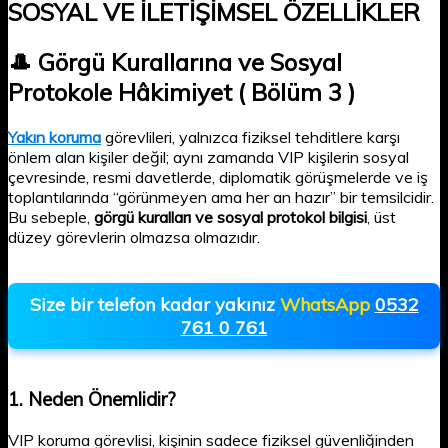
SOSYAL VE İLETİŞİMSEL ÖZELLİKLER
🎩 Görgü Kurallarına ve Sosyal
Protokole Hâkimiyet ( Bölüm 3 )
Yakın koruma
görevlileri, yalnızca fiziksel tehditlere karşı
önlem alan kişiler değil; aynı zamanda VIP kişilerin sosyal
çevresinde, resmi davetlerde, diplomatik görüşmelerde ve iş
toplantılarında “görünmeyen ama her an hazır” bir temsilcidir.
Bu sebeple,
görgü kuralları ve sosyal protokol bilgisi
, üst
düzey görevlerin olmazsa olmazıdır.
Size bir telefon kadar yakınız
WhatsApp
0532
761 0 761
1.
Neden Önemlidir?
VIP koruma görevlisi, kişinin sadece fiziksel güvenliğinden