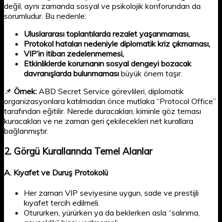
değil, aynı zamanda sosyal ve psikolojik konforundan da
sorumludur. Bu nedenle:
Uluslararası toplantılarda rezalet yaşanmaması,
Protokol hataları nedeniyle diplomatik kriz çıkmaması,
VIP’in itibarı zedelenmemesi,
Etkinliklerde korumanın sosyal dengeyi bozacak
davranışlarda bulunmaması
büyük önem taşır.
📌
Örnek:
ABD Secret Service görevlileri, diplomatik
organizasyonlara katılmadan önce mutlaka “Protocol Office”
tarafından eğitilir. Nerede duracakları, kiminle göz teması
kuracakları ve ne zaman geri çekilecekleri net kurallara
bağlanmıştır.
2.
Görgü Kurallarında Temel Alanlar
A.
Kıyafet ve Duruş Protokolü
Her zaman VIP seviyesine uygun, sade ve prestijli
kıyafet tercih edilmeli.
Otururken, yürürken ya da beklerken asla “salınma,