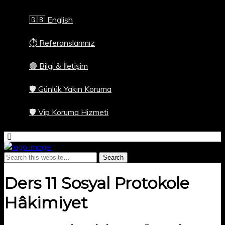
🇬🇧 English
⏱️ Referanslarımız
🟢 Bilgi & İletişim
🛡️ Günlük Yakın Koruma
🛡️ Vip Koruma Hizmeti
Ders 11 Sosyal Protokole
Hâkimiyet