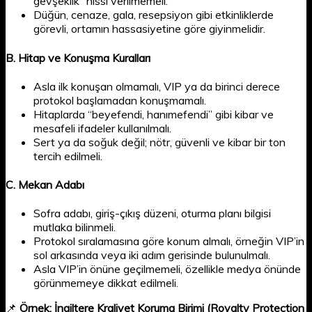
gevşeklik” hissi verilmemeli.
Düğün, cenaze, gala, resepsiyon gibi etkinliklerde
görevli, ortamın hassasiyetine göre giyinmelidir.
B.
Hitap ve Konuşma Kuralları
Asla ilk konuşan olmamalı, VIP ya da birinci derece
protokol başlamadan konuşmamalı.
Hitaplarda “beyefendi, hanımefendi” gibi kibar ve
mesafeli ifadeler kullanılmalı.
Sert ya da soğuk değil; nötr, güvenli ve kibar bir ton
tercih edilmeli.
C.
Mekan Adabı
Sofra adabı, giriş-çıkış düzeni, oturma planı bilgisi
mutlaka bilinmeli.
Protokol sıralamasına göre konum almalı, örneğin VIP’in
sol arkasında veya iki adım gerisinde bulunulmalı.
Asla VIP’in önüne geçilmemeli, özellikle medya önünde
görünmemeye dikkat edilmeli.
📌
Örnek:
İngiltere Kraliyet Koruma Birimi (Royalty Protection