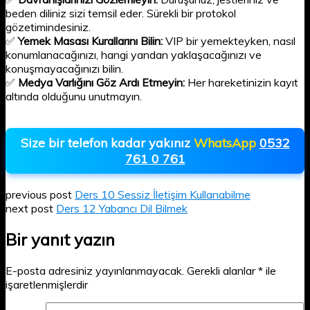
beden diliniz sizi temsil eder. Sürekli bir protokol
gözetimindesiniz.
✅
Yemek Masası Kurallarını Bilin:
VIP bir yemekteyken, nasıl
konumlanacağınızı, hangi yandan yaklaşacağınızı ve
konuşmayacağınızı bilin.
✅
Medya Varlığını Göz Ardı Etmeyin:
Her hareketinizin kayıt
altında olduğunu unutmayın.
Size bir telefon kadar yakınız
WhatsApp
0532
761 0 761
previous post
Ders 10 Sessiz İletişim Kullanabilme
next post
Ders 12 Yabancı Dil Bilmek
Bir yanıt yazın
E-posta adresiniz yayınlanmayacak.
Gerekli alanlar
*
ile
işaretlenmişlerdir