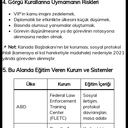
4.
Görgü Kurallarına Uymamanın Riskleri
VIP’in kamu imajını zedelemek,
Diplomatik bir etkinlikte ülkesini küçük düşürmek,
Basında olumsuz yansımalar oluşturmak,
Görevin düşürülmesine ya da görevlinin rotasyona
alınmasına neden olmak.
📌
Not:
Kanada Başbakanı’nın bir koruması, sosyal protokol
ihlali (kameraya el kol hareketiyle müdahale) nedeniyle 2021
yılında görevden alınmıştır.
5.
Bu Alanda Eğitim Veren Kurum ve Sistemler
Ülke
Kurum
Eğitim İçeriği
Federal Law
Sosyal
Enforcement
iletişim,
ABD
Training
protokol
Center
davranışları,
(FLETC)
masa adabı