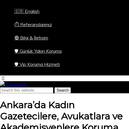
🇬🇧 English
⏱️ Referanslarımız
🟢 Bilgi & İletişim
🛡️ Günlük Yakın Koruma
🛡️ Vip Koruma Hizmeti
Ankara’da Kadın
Gazetecilere, Avukatlara ve
Akademisyenlere Koruma