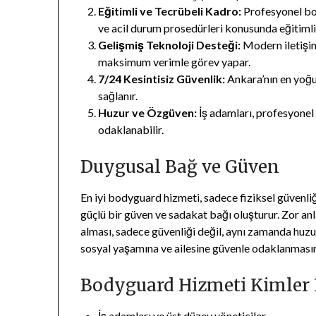
Eğitimli ve Tecrübeli Kadro:
Profesyonel bod
ve acil durum prosedürleri konusunda eğitimli
Gelişmiş Teknoloji Desteği:
Modern iletişim 
maksimum verimle görev yapar.
7/24 Kesintisiz Güvenlik:
Ankara’nın en yoğu
sağlanır.
Huzur ve Özgüven:
İş adamları, profesyonel 
odaklanabilir.
Duygusal Bağ ve Güven
En iyi bodyguard hizmeti, sadece fiziksel güvenl
güçlü bir güven ve sadakat bağı oluşturur. Zor 
alması, sadece güvenliği değil, aynı zamanda huzur
sosyal yaşamına ve ailesine güvenle odaklanmasın
Bodyguard Hizmeti Kimler 
İş adamları ve üst düzey yöneticiler