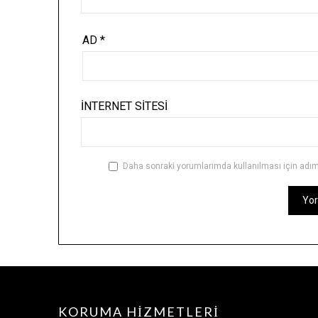
AD
*
İNTERNET SITESI
Daha sonraki yorumlarımda kullanılması için adım,
KORUMA HIZMETLERI