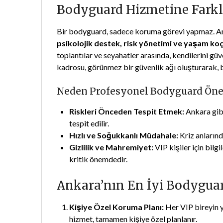
Bodyguard Hizmetine Farklı
Bir bodyguard, sadece koruma görevi yapmaz. An
psikolojik destek, risk yönetimi ve yaşam ko
toplantılar ve seyahatler arasında, kendilerini g
kadrosu, görünmez bir güvenlik ağı oluşturarak, b
Neden Profesyonel Bodyguard Öne
Riskleri Önceden Tespit Etmek:
Ankara gibi
tespit edilir.
Hızlı ve Soğukkanlı Müdahale:
Kriz anlarında
Gizlilik ve Mahremiyet:
VIP kişiler için bil
kritik önemdedir.
Ankara’nın En İyi Bodyguar
Kişiye Özel Koruma Planı:
Her VIP bireyin ya
hizmet, tamamen kişiye özel planlanır.