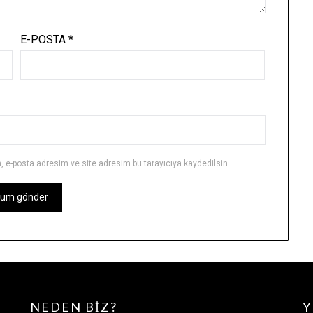
E-POSTA
*
 e-posta adresim ve site adresim bu tarayıcıya kaydedilsin.
NEDEN BIZ?
Y