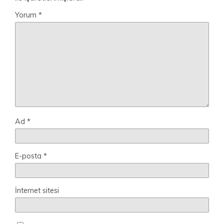
Yorum
*
Ad
*
E-posta
*
İnternet sitesi