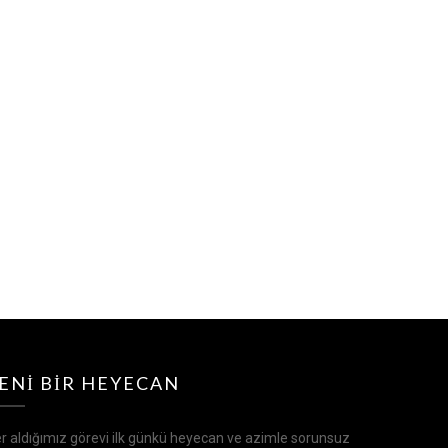
ENI BIR HEYECAN
r aldığımız görevi ilk günkü heyecan ve azimle sorunsuz