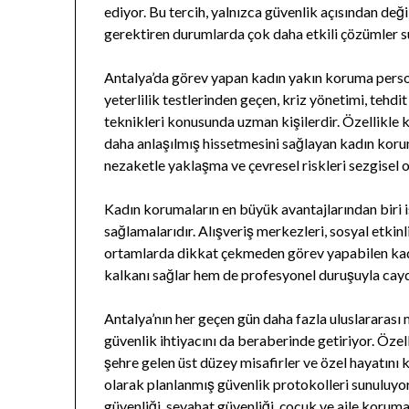
ediyor. Bu tercih, yalnızca güvenlik açısından değ
gerektiren durumlarda çok daha etkili çözümler s
Antalya’da görev yapan kadın yakın koruma persone
yeterlilik testlerinden geçen, kriz yönetimi, tehdi
teknikleri konusunda uzman kişilerdir. Özellikle 
daha anlaşılmış hissetmesini sağlayan kadın koru
nezaketle yaklaşma ve çevresel riskleri sezgisel o
Kadın korumaların en büyük avantajlarından biri
sağlamalarıdır. Alışveriş merkezleri, sosyal etkinli
ortamlarda dikkat çekmeden görev yapabilen kad
kalkanı sağlar hem de profesyonel duruşuyla caydır
Antalya’nın her geçen gün daha fazla uluslararası m
güvenlik ihtiyacını da beraberinde getiriyor. Özel
şehre gelen üst düzey misafirler ve özel hayatını 
olarak planlanmış güvenlik protokolleri sunuluyo
güvenliği, seyahat güvenliği, çocuk ve aile koruma