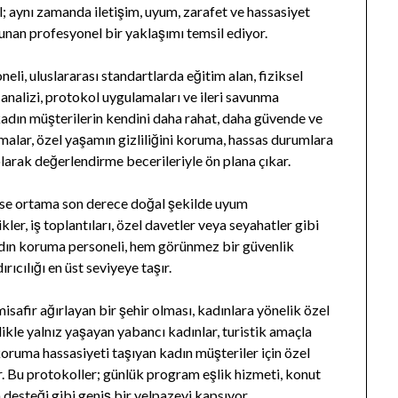
il; aynı zamanda iletişim, uyum, zarafet ve hassasiyet
unan profesyonel bir yaklaşımı temsil ediyor.
li, uluslararası standartlarda eğitim alan, fiziksel
t analizi, protokol uygulamaları ve ileri savunma
kadın müşterilerin kendini daha rahat, daha güvende ve
malar, özel yaşamın gizliliğini koruma, hassas durumlara
larak değerlendirme becerileriyle ön plana çıkar.
 ise ortama son derece doğal şekilde uyum
kler, iş toplantıları, özel davetler veya seyahatler gibi
ın koruma personeli, hem görünmez bir güvenlik
ıcılığı en üst seviyeye taşır.
isafir ağırlayan bir şehir olması, kadınlara yönelik özel
likle yalnız yaşayan yabancı kadınlar, turistik amaçla
koruma hassasiyeti taşıyan kadın müşteriler için özel
r. Bu protokoller; günlük program eşlik hizmeti, konut
 desteği gibi geniş bir yelpazeyi kapsıyor.