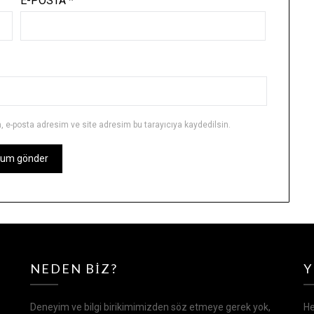
E-POSTA
*
 e-posta adresim ve site adresim bu tarayıcıya kaydedilsin.
NEDEN BIZ?
Y
Deneyim ve bilgi birikimimizden söz etmeye gerek yok,
He