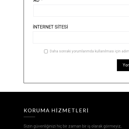
AD
*
İNTERNET SITESI
Daha sonraki yorumlarımda kullanılması için adım,
KORUMA HIZMETLERI
Sizin güvenliğinizi hiç bir zaman bir iş olarak görmeyiz,