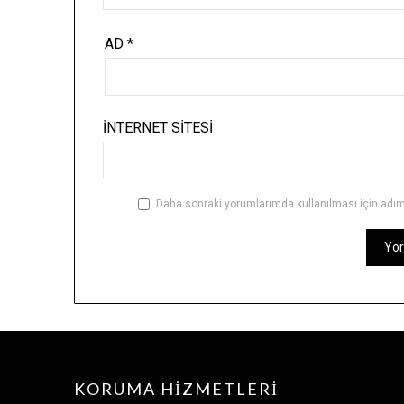
AD
*
İNTERNET SITESI
Daha sonraki yorumlarımda kullanılması için adım,
KORUMA HIZMETLERI