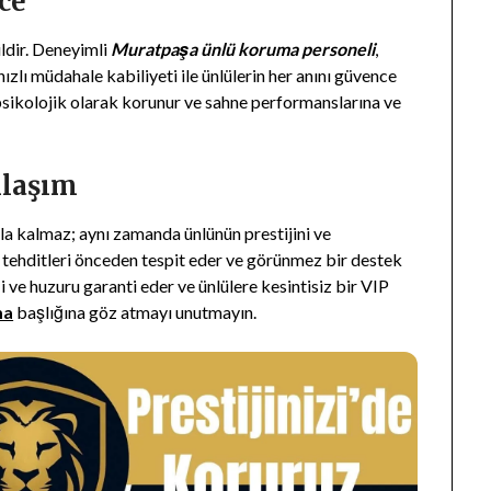
ce
ildir. Deneyimli
Muratpaşa ünlü koruma personeli
,
 hızlı müdahale kabiliyeti ile ünlülerin her anını güvence
 psikolojik olarak korunur ve sahne performanslarına ve
klaşım
a kalmaz; aynı zamanda ünlünün prestijini ve
ı tehditleri önceden tespit eder ve görünmez bir destek
ği ve huzuru garanti eder ve ünlülere kesintisiz bir VIP
ma
başlığına göz atmayı unutmayın.