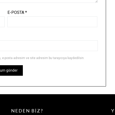
E-POSTA
*
 e-posta adresim ve site adresim bu tarayıcıya kaydedilsin.
NEDEN BIZ?
Y