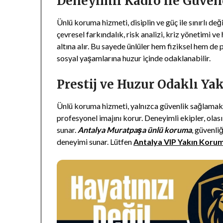
Deneyimli Kadro ile Güven
Ünlü koruma hizmeti, disiplin ve güç ile sınırlı değ
çevresel farkındalık, risk analizi, kriz yönetimi ve
altına alır. Bu sayede ünlüler hem fiziksel hem de
sosyal yaşamlarına huzur içinde odaklanabilir.
Prestij ve Huzur Odaklı Ya
Ünlü koruma hizmeti, yalnızca güvenlik sağlamakl
profesyonel imajını korur. Deneyimli ekipler, olas
sunar.
Antalya Muratpaşa ünlü koruma
, güvenli
deneyimi sunar. Lütfen
Antalya VIP Yakın Koru