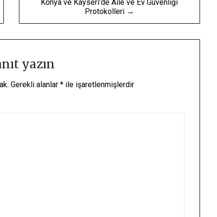
Konya ve Kayseri’de Aile ve Ev Güvenliği
Protokolleri →
anıt yazın
ak.
Gerekli alanlar
*
ile işaretlenmişlerdir