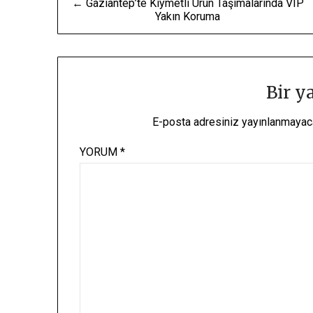
← Gaziantep’te Kıymetli Ürün Taşımalarında VIP
Yakın Koruma
gezinmesi
Bir y
E-posta adresiniz yayınlanmayac
YORUM
*