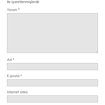
ile işaretlenmişlerdir
Yorum
*
Ad
*
E-posta
*
İnternet sitesi