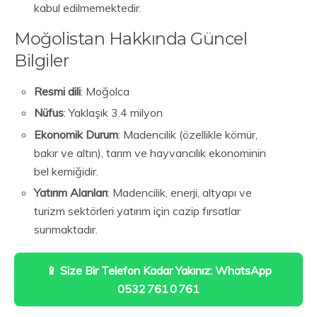
kabul edilmemektedir.
Moğolistan Hakkında Güncel
Bilgiler
Resmi dili
: Moğolca
Nüfus
: Yaklaşık 3.4 milyon
Ekonomik Durum
: Madencilik (özellikle kömür,
bakır ve altın), tarım ve hayvancılık ekonominin
bel kemiğidir.
Yatırım Alanları
: Madencilik, enerji, altyapı ve
turizm sektörleri yatırım için cazip fırsatlar
sunmaktadır.
📱 Size Bir Telefon Kadar Yakınız: WhatsApp
0532 761 0 761