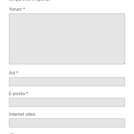
Yorum
*
Ad
*
E-posta
*
İnternet sitesi