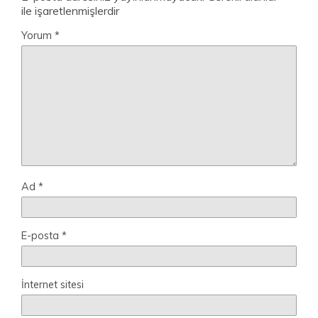
ile işaretlenmişlerdir
Yorum
*
Ad
*
E-posta
*
İnternet sitesi