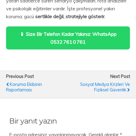
yatan saatlerce süren senaryo çalışmaları, rota analizleri
ve psikolojik eğitimler vardır. İşte profesyonel yakın
koruma; gücü
sertlikle değil, stratejiyle gösterir.
📱 Size Bir Telefon Kadar Yakınız: WhatsApp
0532 761 0 761
Previous Post
Next Post
Koruma Ekibinin
Sosyal Medya Krizleri Ve
Raporlaması
Fiziksel Güvenlik
Bir yanıt yazın
E-posta adresiniz yayınlanmayacak.
Gerekli alanlar
*