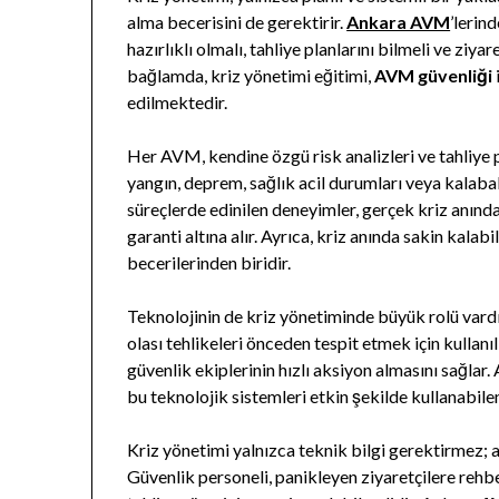
alma becerisini de gerektirir.
Ankara AVM
’lerin
hazırlıklı olmalı, tahliye planlarını bilmeli ve ziy
bağlamda, kriz yönetimi eğitimi,
AVM güvenliği
edilmektedir.
Her AVM, kendine özgü risk analizleri ve tahliye 
yangın, deprem, sağlık acil durumları veya kalaba
süreçlerde edinilen deneyimler, gerçek kriz anınd
garanti altına alır. Ayrıca, kriz anında sakin kala
becerilerinden biridir.
Teknolojinin de kriz yönetiminde büyük rolü vard
olası tehlikeleri önceden tespit etmek için kullanılı
güvenlik ekiplerinin hızlı aksiyon almasını sağla
bu teknolojik sistemleri etkin şekilde kullanabile
Kriz yönetimi yalnızca teknik bilgi gerektirmez; 
Güvenlik personeli, panikleyen ziyaretçilere rehbe