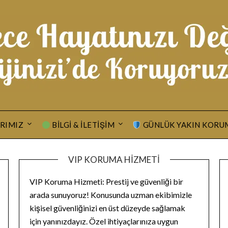
RIMIZ
BILGI & İLETIŞIM
GÜNLÜK YAKIN KORU
VIP KORUMA HIZMETI
VIP Koruma Hizmeti: Prestij ve güvenliği bir
arada sunuyoruz! Konusunda uzman ekibimizle
kişisel güvenliğinizi en üst düzeyde sağlamak
için yanınızdayız. Özel ihtiyaçlarınıza uygun