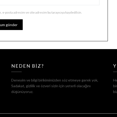
, e-posta adresim ve site adresim bu tarayıcıya kaydedilsin.
NEDEN BIZ?
Y
Deneyim ve bilgi birikimimizden söz etmeye gerek yok,
He
Sadakat, gizlilik ve özveri sizin için yeterli olacağını
bi
düşünüyoruz.
bi