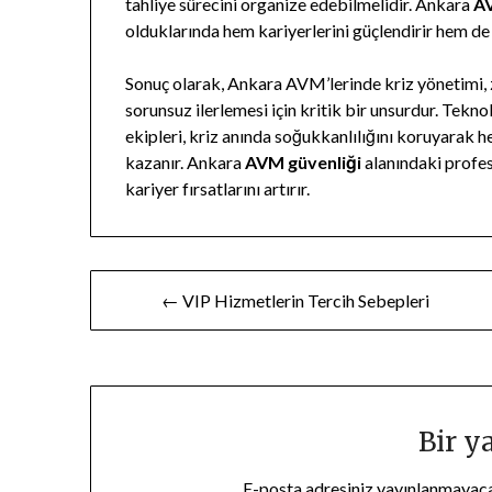
tahliye sürecini organize edebilmelidir. Ankara
AV
olduklarında hem kariyerlerini güçlendirir hem de 
Sonuç olarak, Ankara AVM’lerinde kriz yönetimi, z
sorunsuz ilerlemesi için kritik bir unsurdur. Tekno
ekipleri, kriz anında soğukkanlılığını koruyarak
kazanır. Ankara
AVM güvenliği
alanındaki profes
kariyer fırsatlarını artırır.
Yazı
← VIP Hizmetlerin Tercih Sebepleri
gezinmesi
Bir y
E-posta adresiniz yayınlanmayac