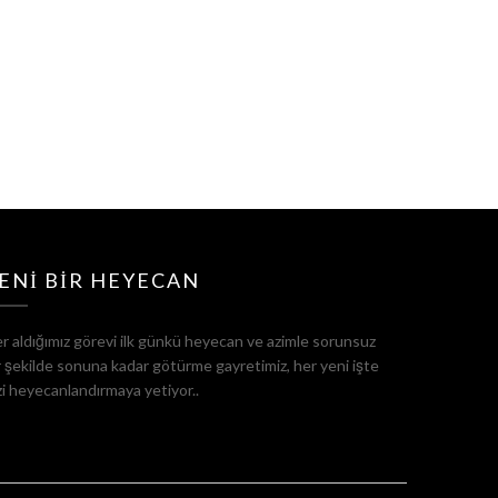
ENI BIR HEYECAN
r aldığımız görevi ilk günkü heyecan ve azimle sorunsuz
r şekilde sonuna kadar götürme gayretimiz, her yeni işte
zi heyecanlandırmaya yetiyor..