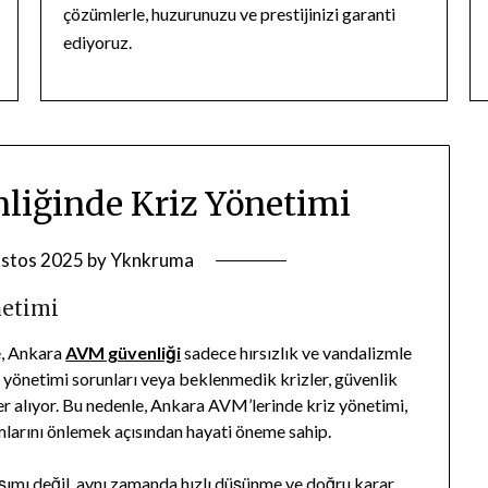
çözümlerle, huzurunuzu ve prestijinizi garanti
ediyoruz.
iğinde Kriz Yönetimi
stos 2025
by
Yknkruma
netimi
e, Ankara
AVM güvenliği
sadece hırsızlık ve vandalizmle
ık yönetimi sorunları veya beklenmedik krizler, güvenlik
er alıyor. Bu nedenle, Ankara AVM’lerinde kriz yönetimi,
mlarını önlemek açısından hayati öneme sahip.
laşımı değil, aynı zamanda hızlı düşünme ve doğru karar