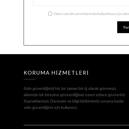
Daha sonraki yorumlarımda kullanılması için adım
KORUMA HIZMETLERI
Sizin güvenliğinizi hiç bir zaman bir iş olarak görmeyiz,
ailemizin bir bireyine gösterdiğimiz özeni sizlere gösteririz.
Kaynaklarımızı, Deneyim ve bilgi birikimimizi sonuna kadar
sizin güvenliğiniz için kullanırız..