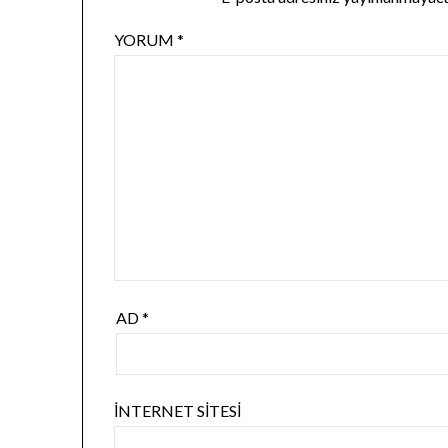
YORUM
*
AD
*
İNTERNET SITESI