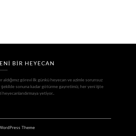
ENI BIR HEYECAN
r aldığımız görevi ilk günkü heyecan ve azimle sorunsuz
r şekilde sonuna kadar götürme gayretimiz, her yeni işte
zi heyecanlandırmaya yetiyor..
WordPress Theme