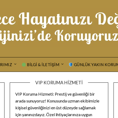
RIMIZ
BILGI & İLETIŞIM
GÜNLÜK YAKIN KORU
VIP KORUMA HIZMETI
VIP Koruma Hizmeti: Prestij ve güvenliği bir
arada sunuyoruz! Konusunda uzman ekibimizle
kişisel güvenliğinizi en üst düzeyde sağlamak
için yanınızdayız. Özel ihtiyaçlarınıza uygun