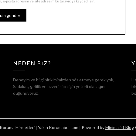
, e-posta adresim ve site adresim bu tarayıcıya kaydedilsin.
NEDEN BIZ?
Y
Deneyim ve bilgi birikimimizden söz etmeye gerek yok,
He
Sadakat, gizlilik ve özveri sizin için yeterli olacağını
bi
düşünüyoruz.
bi
Koruma Hizmetleri | Yakın Korumabul.com
| Powered by
Minimalist Blog