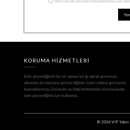
Daha sonraki yorumlarımda kullanılması için adım
KORUMA HIZMETLERI
Sizin güvenliğinizi hiç bir zaman bir iş olarak görmeyiz,
ailemizin bir bireyine gösterdiğimiz özeni sizlere gösteririz.
Kaynaklarımızı, Deneyim ve bilgi birikimimizi sonuna kadar
sizin güvenliğiniz için kullanırız..
© 2026 VIP Yakın 