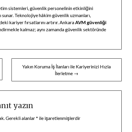
 sistemleri, güvenlik personelinin etkinliğini
amı sunar. Teknolojiye hâkim güvenlik uzmanları,
eki kariyer fırsatlarını artırır. Ankara
AVM güvenliği
illendirmekle kalmaz; aynı zamanda güvenlik sektöründe
Yakın Koruma İş İlanları ile Kariyerinizi Hızla
İlerletme →
anıt yazın
ak.
Gerekli alanlar
*
ile işaretlenmişlerdir