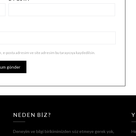
, e-posta adresim ve site adresim bu tarayıcıya kaydedilsin.
NEDEN BIZ?
Y
Deneyim ve bilgi birikimimizden söz etmeye gerek yok,
He