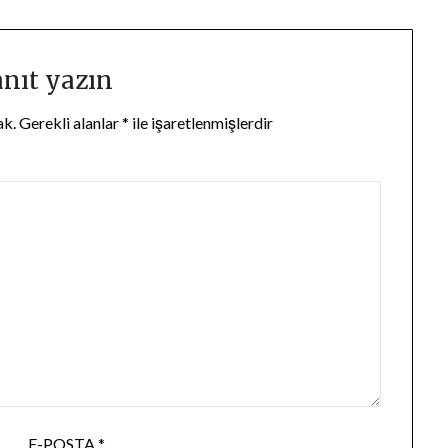
anıt yazın
ak.
Gerekli alanlar
*
ile işaretlenmişlerdir
E-POSTA
*