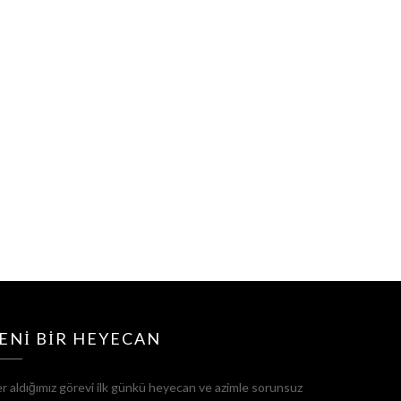
ENI BIR HEYECAN
r aldığımız görevi ilk günkü heyecan ve azimle sorunsuz