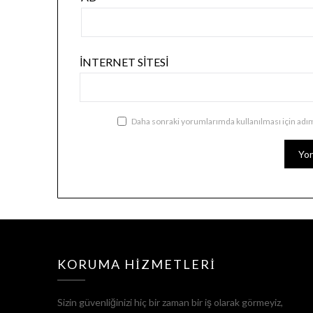
İNTERNET SITESI
Daha sonraki yorumlarımda kullanılması için adım
KORUMA HIZMETLERI
Sizin güvenliğinizi hiç bir zaman bir iş olarak görmeyiz,