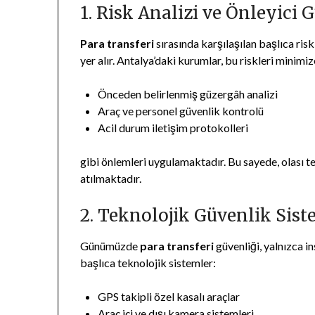
1. Risk Analizi ve Önleyici 
Para transferi
sırasında karşılaşılan başlıca ris
yer alır. Antalya’daki kurumlar, bu riskleri minimiz
Önceden belirlenmiş güzergâh analizi
Araç ve personel güvenlik kontrolü
Acil durum iletişim protokolleri
gibi önlemleri uygulamaktadır. Bu sayede, olası te
atılmaktadır.
2. Teknolojik Güvenlik Sist
Günümüzde
para transferi
güvenliği, yalnızca in
başlıca teknolojik sistemler:
GPS takipli özel kasalı araçlar
Araç içi ve dışı kamera sistemleri