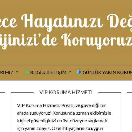
RIMIZ
BILGI & İLETIŞIM
GÜNLÜK YAKIN KORU
VIP KORUMA HIZMETI
VIP Koruma Hizmeti: Prestij ve güvenliği bir
arada sunuyoruz! Konusunda uzman ekibimizle
kişisel güvenliğinizi en üst düzeyde sağlamak
için yanınızdayız. Özel ihtiyaçlarınıza uygun