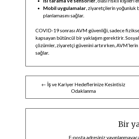
Isı tarama ve sensörler
, olası riskli kişiler
Mobil uygulamalar
, ziyaretçilerin yoğunluk 
planlamasını sağlar.
COVID-19 sonrası AVM güvenliği, sadece fizikse
kapsayan bütüncül bir yaklaşım gerektirir. Sosyal
çözümler, ziyaretçi güvenini artırırken, AVM’lerin
sağlar.
Yazı
← İş ve Kariyer Hedeflerinize Kesintisiz
Odaklanma
gezinmesi
Bir y
E-posta adresiniz yayınlanmayac