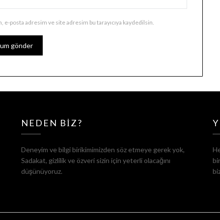
, e-posta adresim ve site adresim bu tarayıcıya kaydedilsin.
NEDEN BIZ?
Y
Deneyim ve bilgi birikimimizden söz etmeye gerek yok,
He
Sadakat, gizlilik ve özveri sizin için yeterli olacağını
bi
düşünüyoruz.
bi