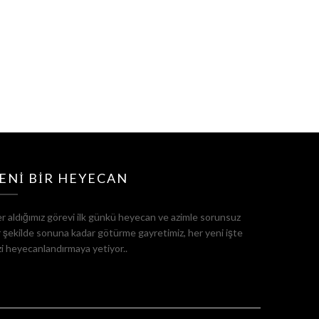
ENI BIR HEYECAN
r aldığımız görevi ilk günkü heyecan ve azimle sorunsuz
r şekilde sonuna kadar götürme gayretimiz, her yeni işte
zi heyecanlandırmaya yetiyor..