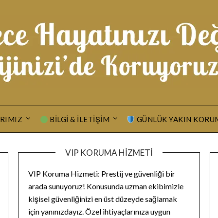
RIMIZ
BILGI & İLETIŞIM
GÜNLÜK YAKIN KORU
VIP KORUMA HIZMETI
VIP Koruma Hizmeti: Prestij ve güvenliği bir
arada sunuyoruz! Konusunda uzman ekibimizle
kişisel güvenliğinizi en üst düzeyde sağlamak
için yanınızdayız. Özel ihtiyaçlarınıza uygun