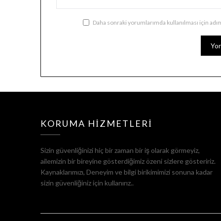
Daha sonraki yorumlarımda kullanılması için adım
KORUMA HIZMETLERI
Sizin güvenliğinizi hiç bir zaman bir iş olarak görmeyiz,
ailemizin bir bireyine gösterdiğimiz özeni sizlere gösteririz.
Kaynaklarımızı, Deneyim ve bilgi birikimimizi sonuna kadar
sizin güvenliğiniz için kullanırız..