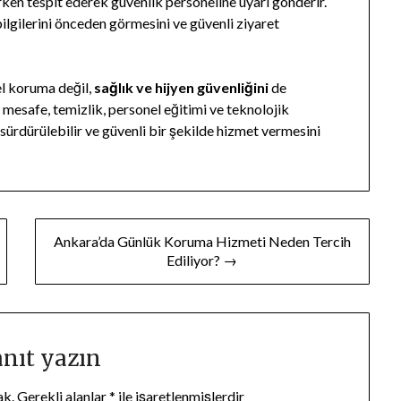
i erken tespit ederek güvenlik personeline uyarı gönderir.
bilgilerini önceden görmesini ve güvenli ziyaret
l koruma değil,
sağlık ve hijyen güvenliğini
de
 mesafe, temizlik, personel eğitimi ve teknolojik
 sürdürülebilir ve güvenli bir şekilde hizmet vermesini
Ankara’da Günlük Koruma Hizmeti Neden Tercih
Ediliyor? →
anıt yazın
ak.
Gerekli alanlar
*
ile işaretlenmişlerdir