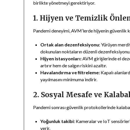
birlikte yönetmeyi gerektiriyor.
1. Hijyen ve Temizlik Önle
Pandemi deneyimi, AVM’lerde hijyenin güvenlik k
Ortak alan dezenfeksiyonu:
Yürüyen merdive
dokunulan noktaların düzenli dezenfeksiyonu
Hijyen istasyonları:
AVM girişlerinde el deze
artırır hem de salgın riskini azaltır.
Havalandırma ve filtreleme:
Kapalı alanlard
yayılmasını minimuma indirir.
2. Sosyal Mesafe ve Kalaba
Pandemi sonrası güvenlik protokollerinde kalabal
Yoğunluk takibi:
Kameralar ve IoT sensörleri,
verir.