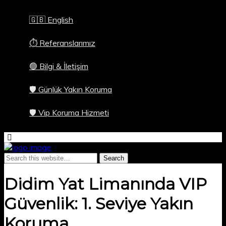
🇬🇧 English
⏱️ Referanslarımız
🟢 Bilgi & İletişim
🛡️ Günlük Yakın Koruma
🛡️ Vip Koruma Hizmeti
Didim Yat Limanında VIP
Güvenlik: 1. Seviye Yakın
Koruma