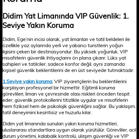
Didim Yat Limanında VIP Güvenlik: 1.
Seviye Yakın Koruma
Didim, Ege’nin incisi olarak, yat limanları ve tatil beldeleri ile
özellikle yaz aylarında yerli ve yabancı turistlerin yoğun
ilgisini çeken bir destinasyondur. Bu yüksek yoğunluk, VIP
misafirlerin güvenlik ihtiyaçlarını ön plana çıkarır. Lüks yat
sahipleri ve tatilciler, sadece konfor değil, aynı zamanda
kişisel güvenlik beklentilerini de en üst seviyede tutmaktadır.
1.Seviye yakın koruma
, VIP ziyaretçilerin bu beklentilerini
karşılayan profesyonel bir hizmettir. Eğitimli koruma
görevlileri, liman ve çevresinde olası riskleri önceden tespit
eder, güvenlik protokollerini titizlikle uygular ve misafirlerin
hem fiziksel hem de psikolojik güvenliğini sağlar. Bu yaklaşım,
tatil deneyimini kesintisiz ve huzurlu kılar.
Didim yat limanında sunulan yakın koruma hizmetleri,
uluslararası standartlara uygun olarak yürütülür. Görevliler, acil
durum yönetimi, kalabalık kontrolü, ulaşım güvenliği ve VIP