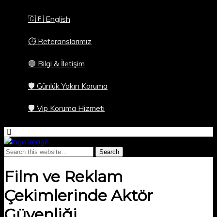
🇬🇧 English
⏱️ Referanslarımız
🟢 Bilgi & İletişim
🛡️ Günlük Yakın Koruma
🛡️ Vip Koruma Hizmeti
Film ve Reklam
Çekimlerinde Aktör
Güvenliği