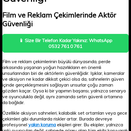
Film ve Reklam Çekimlerinde Aktör
Güvenliği
📱 Size Bir Telefon Kadar Yakınız: WhatsApp
0532 761 0 761
Film ve reklam çekimlerinin büyülü dünyasında, perde
arkasında yaşanan yoğun hazırlıkların en önemli
unsurlarından biri de aktörlerin güvenliğidir. Işıklar, kameralar
ve aksiyon ne kadar dikkat çekici olsa da, sahnelerin güven
içinde gerçekleşmesini sağlayan unsurlar çoğu zaman
gözden kaçar. Oysa ki bir yapımın başarısı, yalnızca senaryo
ve oyunculukla değil, aynı zamanda setin güvenli ortamına
da bağlıdır.
Özellikle aksiyon sahneleri, kalabalık set ortamları veya gece
çekimleri gibi durumlarda riskler artar. Burada devreye
profesyonel
yakın koruma
ekipleri girer. Bu ekipler, yalnızca
ünlü oyuncuları değil, sahnede görev alan tüm ekibi koruyarak