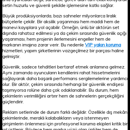
setin huzurlu ve güvenli şekilde işlemesine katkı sağlar.
Büyük prodüksiyonlarda, bazı sahneler milyonlarca liralık
bütçelerle çekilir. Bir aksilik yaşanması hem maddi hem de
manevi kayıplara yol açabilir. Örneğin, ünlü bir aktörün set
dışında rahatsız edilmesi ya da çekim sırasında güvenlik açığı
yaşanması, hem projenin ilerlemesini engeller hem de
markanın imajına zarar verir. Bu nedenle
VIP yakın koruma
hizmetleri, yapım şirketlerinin vazgeçilmez bir parçası haline
gelmiştir.
Güvenlik, sadece tehditleri bertaraf etmek anlamına gelmez.
Aynı zamanda oyuncuların kendilerini rahat hissetmelerini
sağlayarak daha başarılı performans sergilemelerine yardımcı
olur. Bir aktör, çekim sırasında herhangi bir güvenlik endişesi
taşımıyorsa rolüne daha çok odaklanabilir. Bu durum, hem
çekimlerin verimliliğini artırır hem de sahnelerin gerçekçiliğini
güçlendirir.
Reklam setlerinde de durum farklı değildir. Özellikle dış mekân
çekimlerinde, meraklı kalabalıkların veya istenmeyen
girişimlerin önlenmesi için profesyonel koruma ekipleri kritik bir
rol üstlenir. Böylece hem marka yüzü olan ünlüler hem de