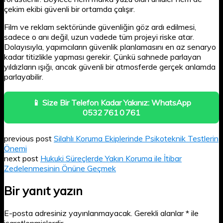
çekim ekibi güvenli bir ortamda çalışır.
Film ve reklam sektöründe güvenliğin göz ardı edilmesi,
sadece o anı değil, uzun vadede tüm projeyi riske atar.
Dolayısıyla, yapımcıların güvenlik planlamasını en az senaryo
kadar titizlikle yapması gerekir. Çünkü sahnede parlayan
yıldızların ışığı, ancak güvenli bir atmosferde gerçek anlamda
parlayabilir.
📱 Size Bir Telefon Kadar Yakınız: WhatsApp
0532 761 0 761
previous post
Silahlı Koruma Ekiplerinde Psikoteknik Testlerin
Önemi
next post
Hukuki Süreçlerde Yakın Koruma ile İtibar
Zedelenmesinin Önüne Geçmek
Bir yanıt yazın
E-posta adresiniz yayınlanmayacak.
Gerekli alanlar
*
ile
işaretlenmişlerdir