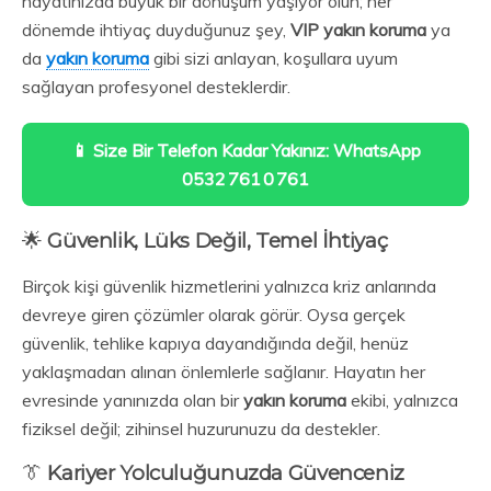
hayatınızda büyük bir dönüşüm yaşıyor olun; her
dönemde ihtiyaç duyduğunuz şey,
VIP yakın koruma
ya
da
yakın koruma
gibi sizi anlayan, koşullara uyum
sağlayan profesyonel desteklerdir.
📱 Size Bir Telefon Kadar Yakınız: WhatsApp
0532 761 0 761
🌟
Güvenlik, Lüks Değil, Temel İhtiyaç
Birçok kişi güvenlik hizmetlerini yalnızca kriz anlarında
devreye giren çözümler olarak görür. Oysa gerçek
güvenlik, tehlike kapıya dayandığında değil, henüz
yaklaşmadan alınan önlemlerle sağlanır. Hayatın her
evresinde yanınızda olan bir
yakın koruma
ekibi, yalnızca
fiziksel değil; zihinsel huzurunuzu da destekler.
👔
Kariyer Yolculuğunuzda Güvenceniz