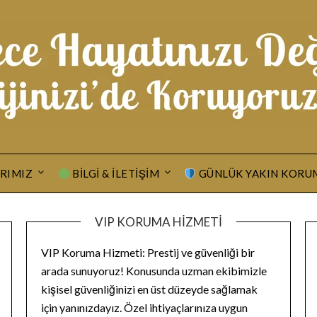
RIMIZ
BILGI & İLETIŞIM
GÜNLÜK YAKIN KORU
VIP KORUMA HIZMETI
VIP Koruma Hizmeti: Prestij ve güvenliği bir
arada sunuyoruz! Konusunda uzman ekibimizle
kişisel güvenliğinizi en üst düzeyde sağlamak
için yanınızdayız. Özel ihtiyaçlarınıza uygun