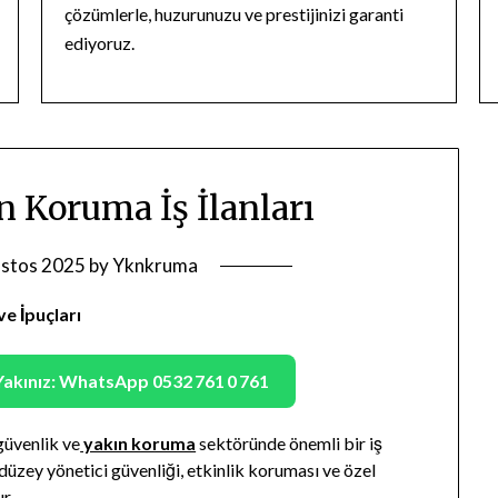
çözümlerle, huzurunuzu ve prestijinizi garanti
ediyoruz.
n Koruma İş İlanları
stos 2025
by
Yknkruma
ve İpuçları
Yakınız: WhatsApp 0532 761 0 761
güvenlik ve
yakın koruma
sektöründe önemli bir iş
t düzey yönetici güvenliği, etkinlik koruması ve özel
r.