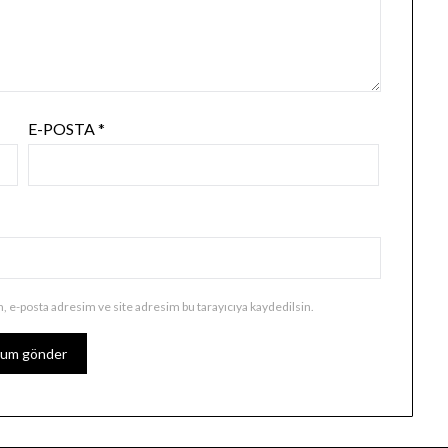
E-POSTA
*
, e-posta adresim ve site adresim bu tarayıcıya kaydedilsin.