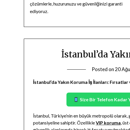
çözümlerle, huzurunuzu ve güvenliğinizi garanti
ediyoruz.
İstanbul’da Yakı
Posted on
20 Ağu
İstanbul’da Yakın Koruma İş İlanları: Fırsatlar 
Size Bir Telefon Kadar 
İstanbul, Türkiye’nin en büyük metropolü olarak, 
potansiyeline sahiptir. Özellikle
VIP koruma
, üs
güvenlik alanlarında birçok iş fırsatı sunulmaktadı