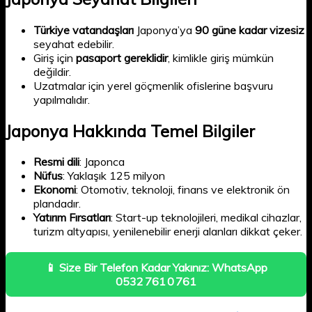
Türkiye vatandaşları
Japonya’ya
90 güne kadar vizesiz
seyahat edebilir.
Giriş için
pasaport gereklidir
, kimlikle giriş mümkün
değildir.
Uzatmalar için yerel göçmenlik ofislerine başvuru
yapılmalıdır.
Japonya Hakkında Temel Bilgiler
Resmi dili
: Japonca
Nüfus
: Yaklaşık 125 milyon
Ekonomi
: Otomotiv, teknoloji, finans ve elektronik ön
plandadır.
Yatırım Fırsatları
: Start-up teknolojileri, medikal cihazlar,
turizm altyapısı, yenilenebilir enerji alanları dikkat çeker.
📱 Size Bir Telefon Kadar Yakınız: WhatsApp
0532 761 0 761