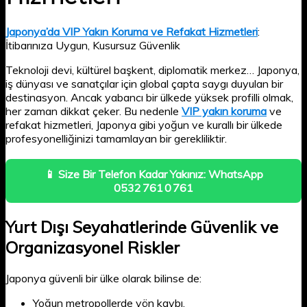
Japonya’da VIP Yakın Koruma ve Refakat Hizmetleri
:
İtibarınıza Uygun, Kusursuz Güvenlik
Teknoloji devi, kültürel başkent, diplomatik merkez… Japonya,
iş dünyası ve sanatçılar için global çapta saygı duyulan bir
destinasyon. Ancak yabancı bir ülkede yüksek profilli olmak,
her zaman dikkat çeker. Bu nedenle
VIP yakın koruma
ve
refakat hizmetleri, Japonya gibi yoğun ve kurallı bir ülkede
profesyonelliğinizi tamamlayan bir gerekliliktir.
📱 Size Bir Telefon Kadar Yakınız: WhatsApp
0532 761 0 761
Yurt Dışı Seyahatlerinde Güvenlik ve
Organizasyonel Riskler
Japonya güvenli bir ülke olarak bilinse de:
Yoğun metropollerde yön kaybı,