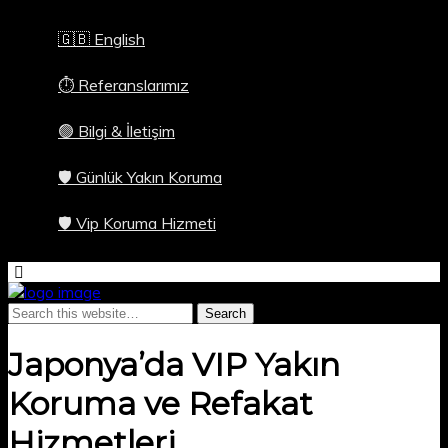
🇬🇧 English
⏱️ Referanslarımız
🟢 Bilgi & İletişim
🛡️ Günlük Yakın Koruma
🛡️ Vip Koruma Hizmeti
Japonya’da VIP Yakın
Koruma ve Refakat
Hizmetleri