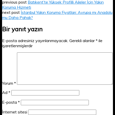
previous post
Batıkent’te Yüksek Profilli Aileler İçin Yakın
Koruma Hizmeti
next post
İstanbul Yakın Koruma Fiyatları: Avrupa mı Anadolu
mu Daha Pahalı?
Bir yanıt yazın
E-posta adresiniz yayınlanmayacak.
Gerekli alanlar
*
ile
işaretlenmişlerdir
Yorum
*
Ad
*
E-posta
*
İnternet sitesi