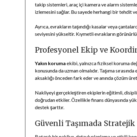
takip sistemleri, araç içi kamera ve alarm sistemle
izlemesini sağlar. Bu sayede herhangi bir tehdit v
Ayrıca, evrakların taşındığı kasalar veya çantalar
seviyesini yükseltir. Kıymetli evrakların görünürlü
Profesyonel Ekip ve Koord
Yakın koruma
ekibi, yalnızca fiziksel koruma de
konusunda da uzman olmalıdır. Taşıma sırasında ek
aksaklığı önceden fark eder ve anında çözüm üreti
Nakliyeyi gerçekleştiren ekiplerin eğitimli, disip
doğrudan etkiler. Özellikle finans dünyasında yük
destek şarttır.
Güvenli Taşımada Strateji
Başarılı bir nakliye, detaylı planlama ve etkili 