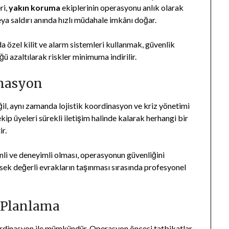
ri,
yakın koruma
ekiplerinin operasyonu anlık olarak
eya saldırı anında hızlı müdahale imkânı doğar.
da özel kilit ve alarm sistemleri kullanmak, güvenlik
ğü azaltılarak riskler minimuma indirilir.
inasyon
ğil, aynı zamanda lojistik koordinasyon ve kriz yönetimi
ip üyeleri sürekli iletişim halinde kalarak herhangi bir
r.
linli ve deneyimli olması, operasyonun güvenliğini
sek değerli evrakların taşınması sırasında profesyonel
k Planlama
koordinasyon ile mümkündür. Operasyon öncesi tatbikatlar,