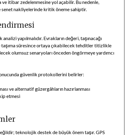
 ve itibar zedelenmesine yol açabilir. Bu nedenle,
 senet nakliyelerinde kritik öneme sahiptir.
endirmesi
analizi yapılmalıdır. Evrakların değeri, taşınacağı
taşıma süresince ortaya çıkabilecek tehditler titizlikle
labilecek olumsuz senaryoları önceden öngörmeye yardımcı
 sonucunda güvenlik protokollerini belirler:
ması ve alternatif güzergâhların hazırlanması
akip etmesi
emler
değildir; teknolojik destek de büyük önem taşır. GPS