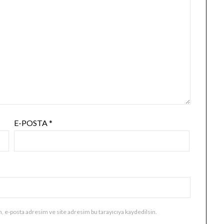
E-POSTA
*
, e-posta adresim ve site adresim bu tarayıcıya kaydedilsin.