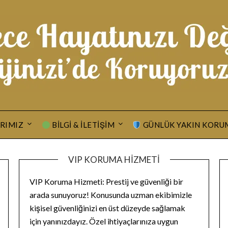
RIMIZ
BILGI & İLETIŞIM
GÜNLÜK YAKIN KORU
VIP KORUMA HIZMETI
VIP Koruma Hizmeti: Prestij ve güvenliği bir
arada sunuyoruz! Konusunda uzman ekibimizle
kişisel güvenliğinizi en üst düzeyde sağlamak
için yanınızdayız. Özel ihtiyaçlarınıza uygun