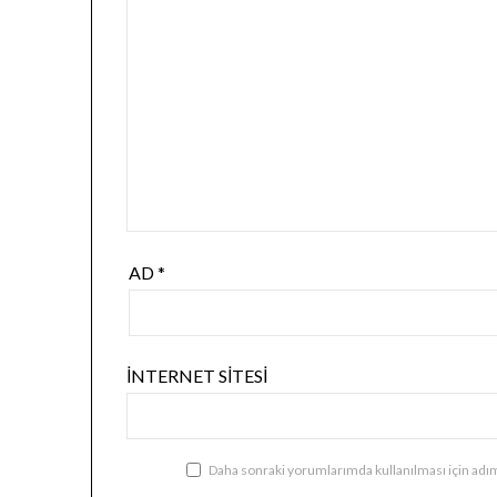
AD
*
İNTERNET SITESI
Daha sonraki yorumlarımda kullanılması için adım