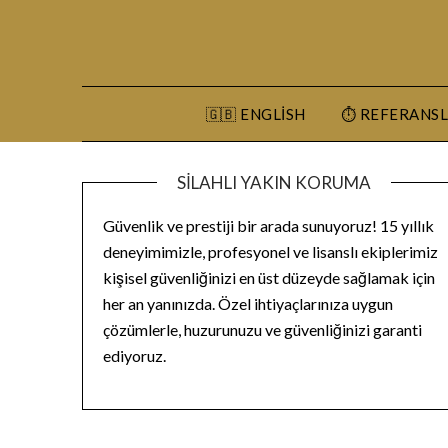
Skip
to
content
🇬🇧 ENGLISH
⏱️ REFERANS
SILAHLI YAKIN KORUMA
Güvenlik ve prestiji bir arada sunuyoruz! 15 yıllık
deneyimimizle, profesyonel ve lisanslı ekiplerimiz
kişisel güvenliğinizi en üst düzeyde sağlamak için
her an yanınızda. Özel ihtiyaçlarınıza uygun
çözümlerle, huzurunuzu ve güvenliğinizi garanti
ediyoruz.