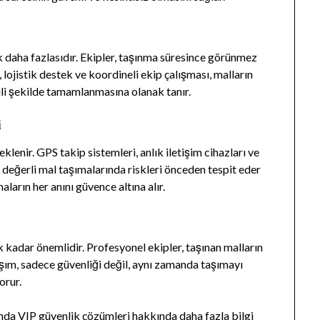
daha fazlasıdır. Ekipler, taşınma süresince görünmez
, lojistik destek ve koordineli ekip çalışması, malların
ijli şekilde tamamlanmasına olanak tanır.
i
enir. GPS takip sistemleri, anlık iletişim cihazları ve
değerli mal taşımalarında riskleri önceden tespit eder
aların her anını güvence altına alır.
k kadar önemlidir. Profesyonel ekipler, taşınan malların
aşım, sadece güvenliği değil, aynı zamanda taşımayı
orur.
nda VIP güvenlik çözümleri hakkında daha fazla bilgi