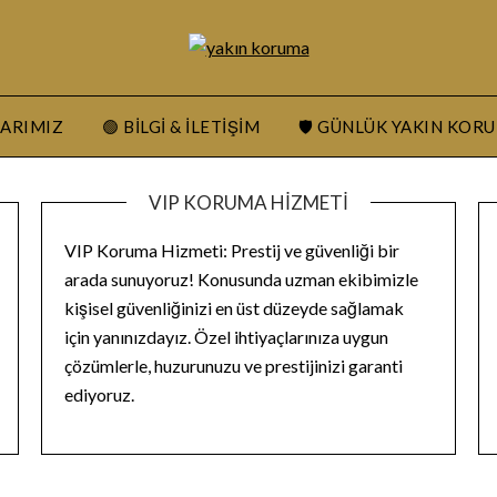
LARIMIZ
🟢 BILGI & İLETIŞIM
🛡️ GÜNLÜK YAKIN KOR
VIP KORUMA HIZMETI
VIP Koruma Hizmeti: Prestij ve güvenliği bir
arada sunuyoruz! Konusunda uzman ekibimizle
kişisel güvenliğinizi en üst düzeyde sağlamak
için yanınızdayız. Özel ihtiyaçlarınıza uygun
çözümlerle, huzurunuzu ve prestijinizi garanti
ediyoruz.