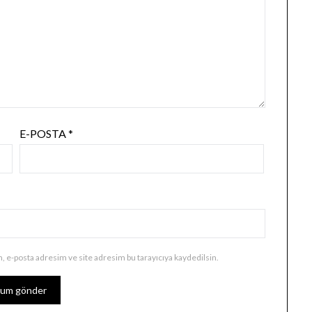
E-POSTA
*
, e-posta adresim ve site adresim bu tarayıcıya kaydedilsin.