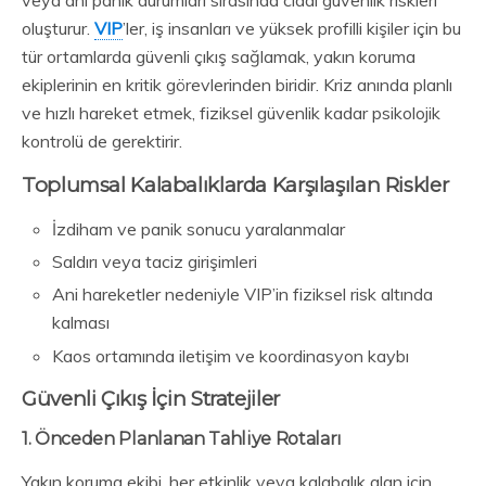
veya ani panik durumları sırasında ciddi güvenlik riskleri
oluşturur.
VIP
’ler, iş insanları ve yüksek profilli kişiler için bu
tür ortamlarda güvenli çıkış sağlamak, yakın koruma
ekiplerinin en kritik görevlerinden biridir. Kriz anında planlı
ve hızlı hareket etmek, fiziksel güvenlik kadar psikolojik
kontrolü de gerektirir.
Toplumsal Kalabalıklarda Karşılaşılan Riskler
İzdiham ve panik sonucu yaralanmalar
Saldırı veya taciz girişimleri
Ani hareketler nedeniyle VIP’in fiziksel risk altında
kalması
Kaos ortamında iletişim ve koordinasyon kaybı
Güvenli Çıkış İçin Stratejiler
1. Önceden Planlanan Tahliye Rotaları
Yakın koruma ekibi, her etkinlik veya kalabalık alan için