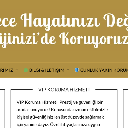
RIMIZ
BILGI & İLETIŞIM
GÜNLÜK YAKIN KORU
VIP KORUMA HIZMETI
VIP Koruma Hizmeti: Prestij ve güvenliği bir
arada sunuyoruz! Konusunda uzman ekibimizle
kişisel güvenliğinizi en üst düzeyde sağlamak
için yanınızdayız. Özel ihtiyaçlarınıza uygun