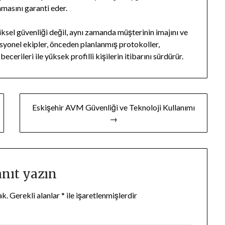
nmasını garanti eder.
ziksel güvenliği değil, aynı zamanda müşterinin imajını ve
fesyonel ekipler, önceden planlanmış protokoller,
erileri ile yüksek profilli kişilerin itibarını sürdürür.
Eskişehir AVM Güvenliği ve Teknoloji Kullanımı
→
anıt yazın
ak.
Gerekli alanlar
*
ile işaretlenmişlerdir