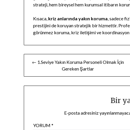
strateji, hem bireysel hem kurumsal itibarın koru
Kısaca,
kriz anlarında yakın koruma
, sadece fi
prestijini de koruyan stratejik bir hizmettir. Pro
görünmez koruma, kriz iletişimi ve koordinasyon bec
Yazı
← 1.Seviye Yakın Koruma Personeli Olmak İçin
Gereken Şartlar
gezinmesi
Bir y
E-posta adresiniz yayınlanmayac
YORUM
*