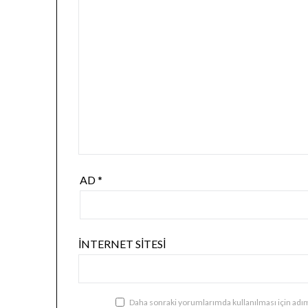
AD
*
İNTERNET SITESI
Daha sonraki yorumlarımda kullanılması için adım