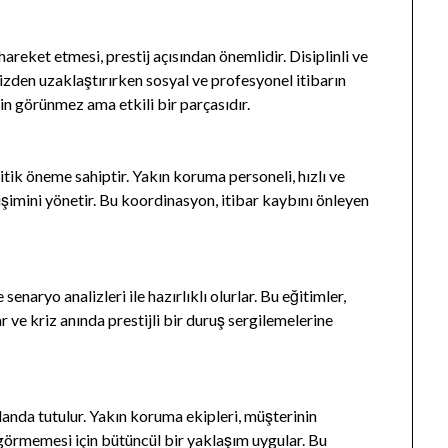
reket etmesi, prestij açısından önemlidir. Disiplinli ve
rizden uzaklaştırırken sosyal ve profesyonel itibarın
in görünmez ama etkili bir parçasıdır.
ritik öneme sahiptir. Yakın koruma personeli, hızlı ve
işimini yönetir. Bu koordinasyon, itibar kaybını önleyen
enaryo analizleri ile hazırlıklı olurlar. Bu eğitimler,
 ve kriz anında prestijli bir duruş sergilemelerine
planda tutulur. Yakın koruma ekipleri, müşterinin
 görmemesi için bütüncül bir yaklaşım uygular. Bu