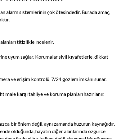
dan alarm sistemlerinin çok ötesindedir. Burada amaç,
ktır.
lanları titizlikle incelenir.
erine uyum sağlar. Korumalar sivil kıyafetlerle, dikkat
kamera ve erişim kontrolü, 7/24 gözlem imkânı sunar.
ihtimale karşı tahliye ve koruma planları hazırlanır.
nızca bir önlem değil, aynı zamanda huzurun kaynağıdır.
üvende olduğunda, hayatın diğer alanlarında özgürce
, sadece fiziksel bir kalkan değil, duygusal bir güvence