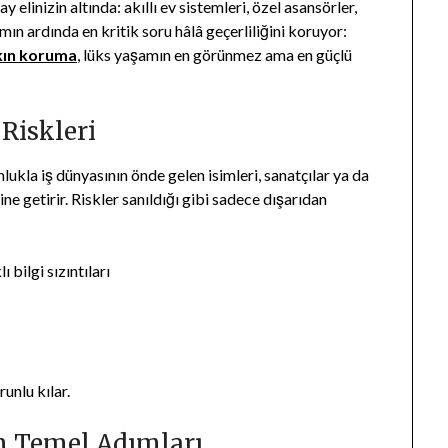
linizin altında: akıllı ev sistemleri, özel asansörler,
mın ardında en kritik soru hâlâ geçerliliğini koruyor:
kın koruma
, lüks yaşamın en görünmez ama en güçlü
Riskleri
ukla iş dünyasının önde gelen isimleri, sanatçılar ya da
ine getirir. Riskler sanıldığı gibi sadece dışarıdan
bilgi sızıntıları
unlu kılar.
n Temel Adımları