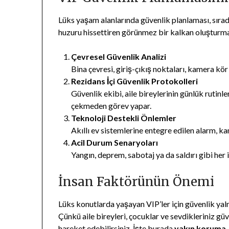
Lüks yaşam alanlarında güvenlik planlaması, sıra
huzuru hissettiren görünmez bir kalkan oluşturma
Çevresel Güvenlik Analizi
Bina çevresi, giriş-çıkış noktaları, kamera kör a
Rezidans İçi Güvenlik Protokolleri
Güvenlik ekibi, aile bireylerinin günlük rutinl
çekmeden görev yapar.
Teknoloji Destekli Önlemler
Akıllı ev sistemlerine entegre edilen alarm, 
Acil Durum Senaryoları
Yangın, deprem, sabotaj ya da saldırı gibi her 
İnsan Faktörünün Önemi
Lüks konutlarda yaşayan VIP’ler için güvenlik yal
Çünkü aile bireyleri, çocuklar ve sevdikleriniz g
hareket edebilirsiniz. İşte burada
yakın koruma