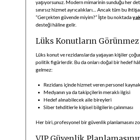
yaşıyorsunuz. Modern mimarinin sunduğu her detay e
sınırsız hizmet ayrıcalıkları… Ancak tüm bu ihtişa
“Gerçekten güvende miyim?” İşte bu noktada
ya
desteği hâline gelir.
Lüks Konutların Görünmez 
Lüks konut ve rezidanslarda yaşayan kişiler çoğunl
politik figürlerdir. Bu da onları doğal bir hedef hâl
gelmez:
Rezidans içinde hizmet veren personel kaynaklı 
Medyanın ya da takipçilerin meraklı ilgisi
Hedef alınabilecek aile bireyleri
Siber tehditlerle kişisel bilgilerin çalınması
Her biri, profesyonel bir güvenlik planlamasını zor
VIP Güvenlik Planlamasını