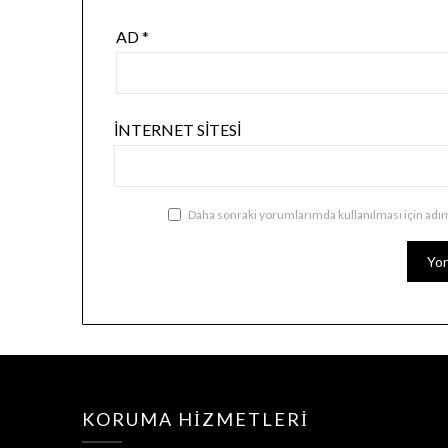
AD
*
İNTERNET SITESI
Daha sonraki yorumlarımda kullanılması için adım
KORUMA HIZMETLERI