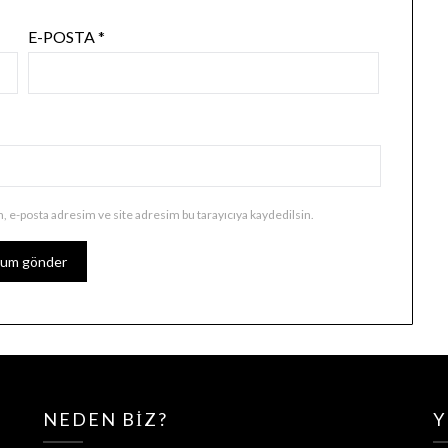
E-POSTA
*
, e-posta adresim ve site adresim bu tarayıcıya kaydedilsin.
NEDEN BIZ?
Y