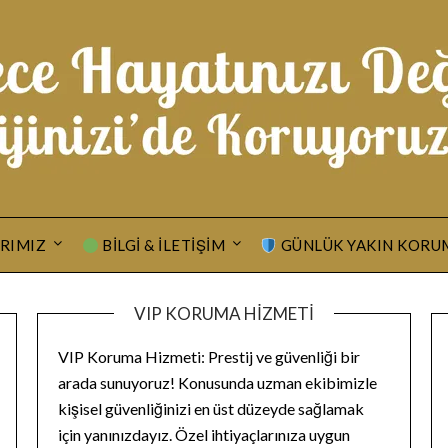
RIMIZ
BILGI & İLETIŞIM
GÜNLÜK YAKIN KORU
VIP KORUMA HIZMETI
VIP Koruma Hizmeti: Prestij ve güvenliği bir
arada sunuyoruz! Konusunda uzman ekibimizle
kişisel güvenliğinizi en üst düzeyde sağlamak
için yanınızdayız. Özel ihtiyaçlarınıza uygun