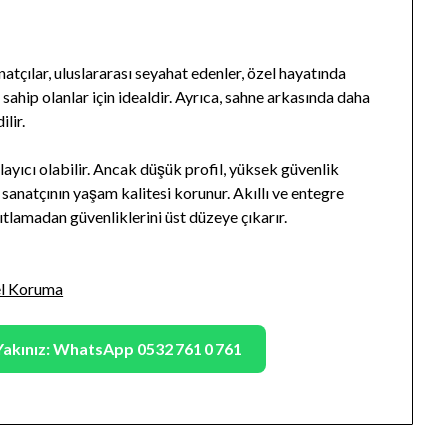
natçılar, uluslararası seyahat edenler, özel hayatında
 sahip olanlar için idealdir. Ayrıca, sahne arkasında daha
lir.
layıcı olabilir. Ancak düşük profil, yüksek güvenlik
anatçının yaşam kalitesi korunur. Akıllı ve entegre
sıtlamadan güvenliklerini üst düzeye çıkarır.
el Koruma
Yakınız: WhatsApp 0532 761 0 761