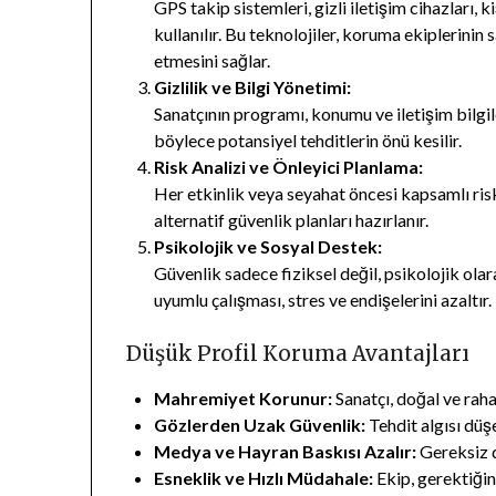
GPS takip sistemleri, gizli iletişim cihazları, 
kullanılır. Bu teknolojiler, koruma ekiplerinin
etmesini sağlar.
Gizlilik ve Bilgi Yönetimi:
Sanatçının programı, konumu ve iletişim bilgileri 
böylece potansiyel tehditlerin önü kesilir.
Risk Analizi ve Önleyici Planlama:
Her etkinlik veya seyahat öncesi kapsamlı risk a
alternatif güvenlik planları hazırlanır.
Psikolojik ve Sosyal Destek:
Güvenlik sadece fiziksel değil, psikolojik olar
uyumlu çalışması, stres ve endişelerini azaltır.
Düşük Profil Koruma Avantajları
Mahremiyet Korunur:
Sanatçı, doğal ve rah
Gözlerden Uzak Güvenlik:
Tehdit algısı düşe
Medya ve Hayran Baskısı Azalır:
Gereksiz d
Esneklik ve Hızlı Müdahale:
Ekip, gerektiğin