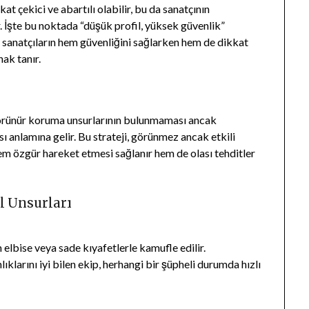
t çekici ve abartılı olabilir, bu da sanatçının
. İşte bu noktada “düşük profil, yüksek güvenlik”
i, sanatçıların hem güvenliğini sağlarken hem de dikkat
ak tanır.
 görünür koruma unsurlarının bulunmaması ancak
ı anlamına gelir. Bu strateji, görünmez ancak etkili
hem özgür hareket etmesi sağlanır hem de olası tehditler
l Unsurları
 elbise veya sade kıyafetlerle kamufle edilir.
ıklarını iyi bilen ekip, herhangi bir şüpheli durumda hızlı