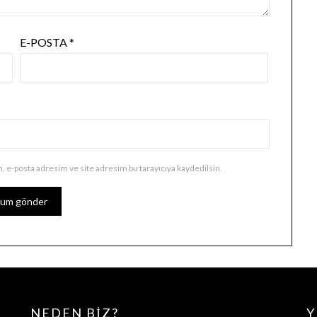
E-POSTA
*
, e-posta adresim ve site adresim bu tarayıcıya kaydedilsin.
NEDEN BIZ?
Y