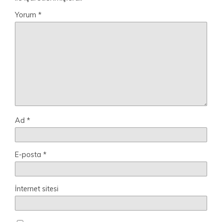
Yorum
*
Ad
*
E-posta
*
İnternet sitesi