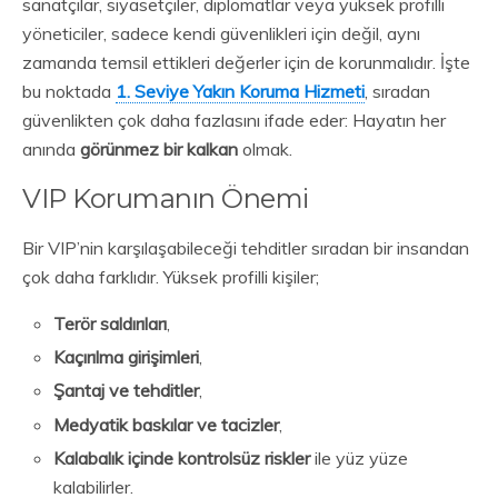
sanatçılar, siyasetçiler, diplomatlar veya yüksek profilli
yöneticiler, sadece kendi güvenlikleri için değil, aynı
zamanda temsil ettikleri değerler için de korunmalıdır. İşte
bu noktada
1. Seviye Yakın Koruma Hizmeti
, sıradan
güvenlikten çok daha fazlasını ifade eder: Hayatın her
anında
görünmez bir kalkan
olmak.
VIP Korumanın Önemi
Bir VIP’nin karşılaşabileceği tehditler sıradan bir insandan
çok daha farklıdır. Yüksek profilli kişiler;
Terör saldırıları
,
Kaçırılma girişimleri
,
Şantaj ve tehditler
,
Medyatik baskılar ve tacizler
,
Kalabalık içinde kontrolsüz riskler
ile yüz yüze
kalabilirler.